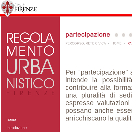
PERCORSO:
RETE CIVICA
HOME
PA
»
»
Per “partecipazione” al
intende la possibilità
contribuire alla forma
una pluralità di se
espresse valutazioni
possano anche essere
arricchiscano la qualit
home
introduzione